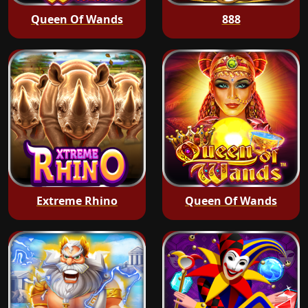
Queen Of Wands
888
Extreme Rhino
Queen Of Wands