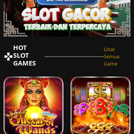
HOT
Lihat
SLOT
Semua
GAMES
Game