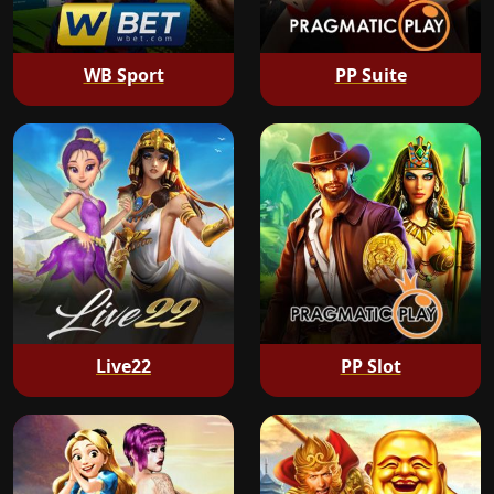
WB Sport
PP Suite
Live22
PP Slot