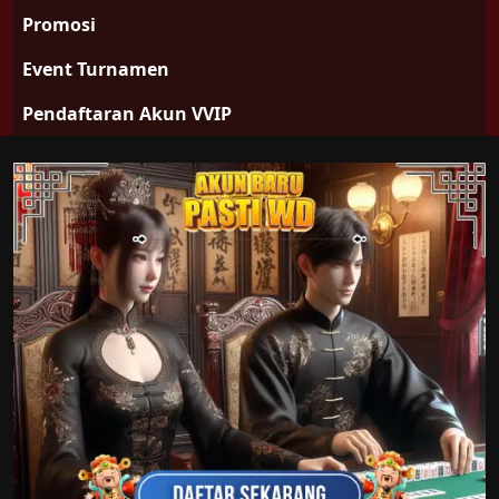
Promosi
Event Turnamen
Pendaftaran Akun VVIP